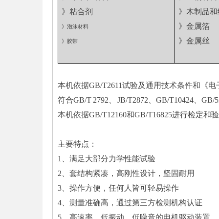
》粘合剂
》木制品和
》金属箔
》泡沫材料
》金属丝
》胶带
本机依据GB/T2611试验及通用技术条件和《电子式
符合GB/T 2792、 JB/T2872、GB/T10424、G
本机依据GB/T12160和GB/T16825进行检定和
主要特点：
1、满足大部分力学性能试验
2、套结构紧凑，高刚性设计，坚固耐用
3、操作方便，任何人皆可轻易操作
4、测量准确高，通过第三方检测机构认证
5、高速率，低振动，低噪音的电机驱动装置