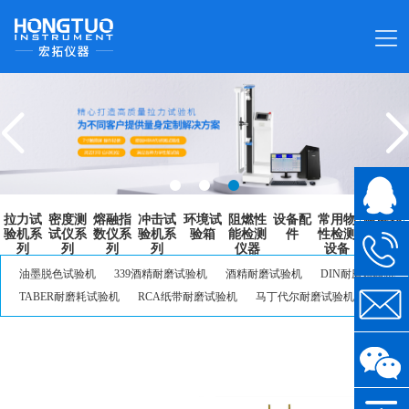
拉力试
密度测
熔融指
冲击试
环境试
阻燃性
设备配
常用物
耐磨耗
验机系
试仪系
数仪系
验机系
验箱
能检测
件
性检测
检测系
列
列
列
列
仪器
设备
列
油墨脱色试验机
339酒精耐磨试验机
酒精耐磨试验机
DIN耐磨试验机
TABER耐磨耗试验机
RCA纸带耐磨试验机
马丁代尔耐磨试验机