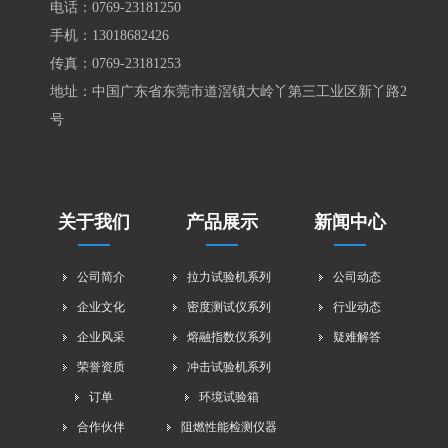
电话：0769-23181250
手机：
13018682426
传真：0769-23181253
地址：中国广东省东莞市道滘镇大岭丫第三工业区新丫路2
号
关于我们
产品展示
新闻中心
公司简介
拉力试验机系列
公司动态
企业文化
密度测试仪系列
行业动态
企业风采
熔融指数仪系列
疑难解答
荣誉资质
冲击试验机系列
订单
环境试验箱
合作伙伴
阻燃性能检测仪器