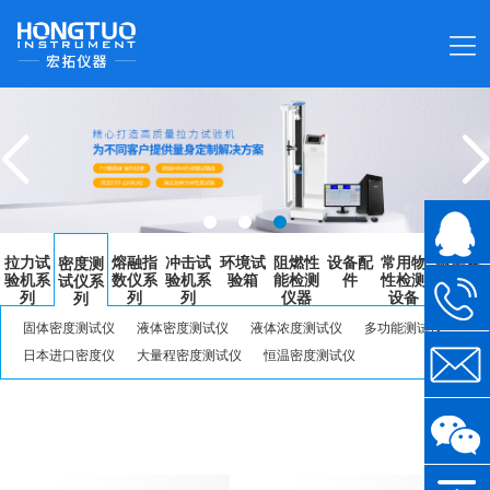
拉力试
熔融指
冲击试
环境试
阻燃性
设备配
常用物
耐磨耗
密度测
验机系
数仪系
验机系
验箱
能检测
件
性检测
检测系
试仪系
列
列
列
仪器
设备
列
列
固体密度测试仪
液体密度测试仪
液体浓度测试仪
多功能测试仪
日本进口密度仪
大量程密度测试仪
恒温密度测试仪