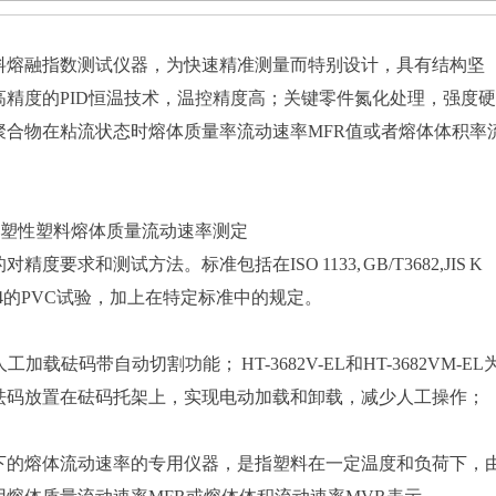
料熔融指数测试仪器，为快速精准测量而特别设计，具有结构坚
精度的PID恒温技术，温控精度高；关键零件氮化处理，强度
聚合物在粘流状态时熔体质量率流动速率MFR值或者熔体体积率
2-热塑性塑料熔体质量流动速率测定
和测试方法。标准包括在ISO 1133, GB/T3682,JIS K
 D3364的PVC试验，加上在特定标准中的规定。
，人工加载砝码带自动切割功能； HT-3682V-EL和HT-3682VM-EL
砝码放置在砝码托架上，实现电动加载和卸载，减少人工操作；
下的熔体流动速率的专用仪器，是指塑料在一定温度和负荷下，