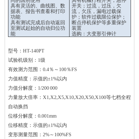
同的国别使用
具有机械行程开关；急停
具有灵活的、曲线图、数
开关；过流，过压，欠
据表、报告书查看和打印
流，欠压，漏电过载保
功能
护；软件过载限位保护；
具有测试完成后自动返回
断点停机保护等多重保护
至测试起始的自动归位功
装置
能
选购：大变形引伸计
型号：HT-140PT
试验机级别：1级
有效测力范围：0.4％～100％FS
力值精度：示值的±1%以内
力值分解度：1/200 000
力量放大倍率：X1,X2,X5,X10,X20,X50,X100等七档全程
自动换挡
位移分解度：0.001mm
位移精度：示值的±1%以内
变形测量范围：2%～100%FS