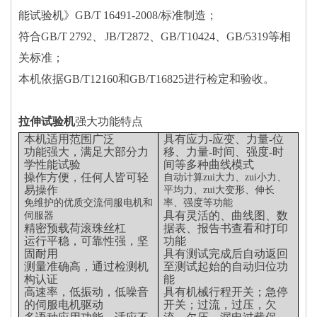
能试验机》GB/T 16491-2008/标准制造；
符合GB/T 2792、 JB/T2872、GB/T10424、GB/5319等相
关标准；
本机依据GB/T12160和GB/T16825进行检定和验收。
拉伸试验机
强大功能特点
本机适用范围广泛
具有应力-应变、力量-位
功能强大，满足大部分力
移、力量-时间、强度-时
学性能试验
间等多种曲线模式
操作方便，任何人皆可轻
自动计算zui大力、zui小力、
易操作
平均力、zui大变形、伸长
免维护的优质交流伺服电机和
率、强度等功能
具有灵活的、曲线图、数
伺服器
精密预载荷滚珠丝杠
据表、报告书查看和打印
运行平稳，可靠性强，坚
功能
固耐用
具有测试完成后自动返回
测量准确高，通过检测机
至测试起始的自动归位功
构认证
能
高速率，低振动，低噪音
具有机械行程开关；急停
的伺服电机驱动
开关；过流，过压，欠