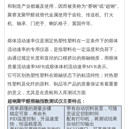
和制造产业都遍及使用，因而被美称为“赛钢”或“超钢”。
聚赛龙聚甲醛就替代金属使用于齿轮、传送机、打火
机、轴承、门把手、喇叭格子、紧固件等。
熔体流动速率仪是测定热塑性塑料在一定条件下的熔体
流动速率的专用仪器，是指塑料在一定温度和负荷下，
由通过规定长度和直径的口模挤出的熔融物质，用熔体
质量流动速率MFR或熔体体积流动速率MVR表示。
它可区别热塑性塑料在熔融状态下的粘流特性；对热塑
性塑料及化纤的原料、制品等产品的质量保证有着重要
的意义，尤其是在质检和入库测试方面
超钢聚甲醛熔融指数测试仪
主要特点：
简单易懂的测量步骤
带有自动切料装置，可随
稳定可靠，寿命长
意设定切割时间
PID温度控制，升温速度
配有打印机，将测试结果
快，恒温精度高
自动打印输出