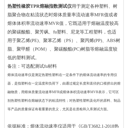
热塑性橡胶TPR熔融指数测试仪
用于测定各种塑料、树
脂聚合物在粘流状态时熔体质量率流动速率MFR值或者
熔体体积率流动速率MVR值，它既适用于熔融温度较高
的聚碳酸酯、聚芳砜、fu塑料、尼龙等工程塑料，也适
用于聚乙烯(PE)、聚苯乙烯（PS）、聚丙烯(PP)、ABS树
脂、聚甲醛（POM）、聚碳酸酯(PC)树脂等熔融温度较
低的塑料测试。
备注：可选配测试fu材料
熔体流动速率仪是测定热塑性塑料在一定条件下的熔体流动速率的专用仪
器，是指塑料在一定温度和负荷下，由通过规定长度和直径的口模挤出的熔
融物质，用熔体质量流动速率MFR或熔体体积流动速率MVR表示，它可区
别热塑性塑料在熔融状态下的粘流特性；对热塑性塑料及化纤的原料、制品
等产品的质量保证有着重要的意义，尤其是在质检和入库测试方面。
依据标准：熔体流动速率仪适用于《GB/T3682.1-2018热