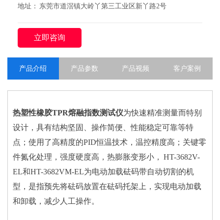
地址： 东莞市道滘镇大岭丫第三工业区新丫路2号
立即咨询
产品介绍
产品参数
产品视频
客户案例
热塑性橡胶TPR熔融指数测试仪
为快速精准测量而特别
设计，具有结构坚固、操作简便、性能稳定可靠等特
点；使用了高精度的PID恒温技术，温控精度高；关键零
件氮化处理，强度硬度高，热膨胀变形小， HT-3682V-
EL和HT-3682VM-EL为电动加载砝码带自动切割的机
型，是指预先将砝码放置在砝码托架上，实现电动加载
和卸载，减少人工操作。