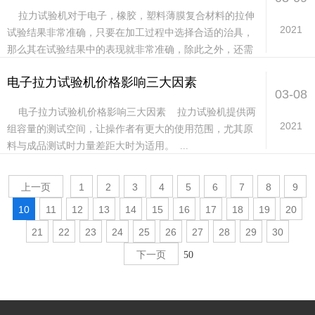
拉力试验机对于电子，橡胶，塑料薄膜复合材料的拉伸
2021
试验结果非常准确，只要在加工过程中选择合适的治具，
那么其在试验结果中的表现就非常准确，除此之外，还需
要做好设备的日常检修。&...
电子拉力试验机价格影响三大因素
03-08
电子拉力试验机价格影响三大因素 拉力试验机提供两
2021
组容量的测试空间，让操作者有更大的使用范围，尤其原
料与成品测试时力量差距大时为适用。 ...
上一页
1
2
3
4
5
6
7
8
9
10
11
12
13
14
15
16
17
18
19
20
21
22
23
24
25
26
27
28
29
30
下一页
50