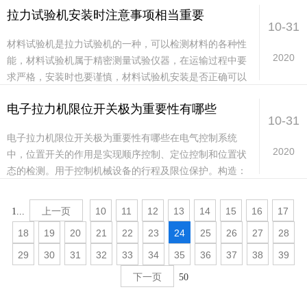
拉力试验机安装时注意事项相当重要
为...
10-31
材料试验机是拉力试验机的一种，可以检测材料的各种性
2020
能，材料试验机属于精密测量试验仪器，在运输过程中要
求严格，安装时也要谨慎，材料试验机安装是否正确可以
直接影响到仪器的测量结果。首先，需要了解材料试验
电子拉力机限位开关极为重要性有哪些
机...
10-31
电子拉力机限位开关极为重要性有哪些在电气控制系统
2020
中，位置开关的作用是实现顺序控制、定位控制和位置状
态的检测。用于控制机械设备的行程及限位保护。构造：
由操作头、触点系统和外壳组成。1、拉力试验机主要用
来...
上一页
10
11
12
13
14
15
16
17
1...
18
19
20
21
22
23
24
25
26
27
28
29
30
31
32
33
34
35
36
37
38
39
下一页
50