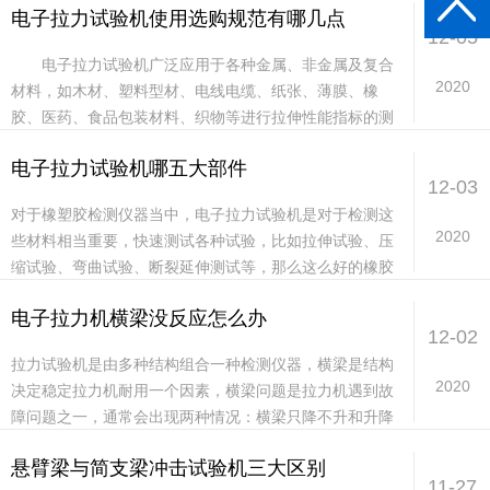
电子拉力试验机使用选购规范有哪几点
速...
12-05
电子拉力试验机广泛应用于各种金属、非金属及复合
2020
材料，如木材、塑料型材、电线电缆、纸张、薄膜、橡
胶、医药、食品包装材料、织物等进行拉伸性能指标的测
试，同时可根据用户提供的国内、国际标准定做各种试验
电子拉力试验机哪五大部件
数...
12-03
对于橡塑胶检测仪器当中，电子拉力试验机是对于检测这
2020
些材料相当重要，快速测试各种试验，比如拉伸试验、压
缩试验、弯曲试验、断裂延伸测试等，那么这么好的橡胶
拉伸试验机有哪些组成部分？这几部分质量如何影响到
电子拉力机横梁没反应怎么办
拉...
12-02
拉力试验机是由多种结构组合一种检测仪器，横梁是结构
2020
决定稳定拉力机耐用一个因素，横梁问题是拉力机遇到故
障问题之一，通常会出现两种情况：横梁只降不升和升降
按钮横梁没反应。那么两种情况怎么去处理？一、横梁
悬臂梁与简支梁冲击试验机三大区别
只...
11-27