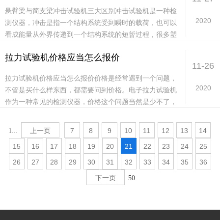
悬臂梁与简支梁冲击试验机三大区别冲击试验机是一种检
2020
测仪器，冲击是指一个结构系统受到瞬时的载荷，也可以
看成能量从外界传递到一个结构系统的短暂过程，很多塑
料的检测各种标准，冲击能量就是其中的检测标准，常
拉力试验机价格应当怎么报价
用...
11-26
拉力试验机价格应当怎么报价价格是经常遇到一个问题，
2020
不管是买什么样东西，都需要问到价格。电子拉力试验机
作为一种常见的检测仪器，价格这个问题当然是少不了，
价格不同，直接影响到采购者的购买，毕竟每个公司都
有...
上一页
7
8
9
10
11
12
13
14
1...
15
16
17
18
19
20
21
22
23
24
25
26
27
28
29
30
31
32
33
34
35
36
下一页
50