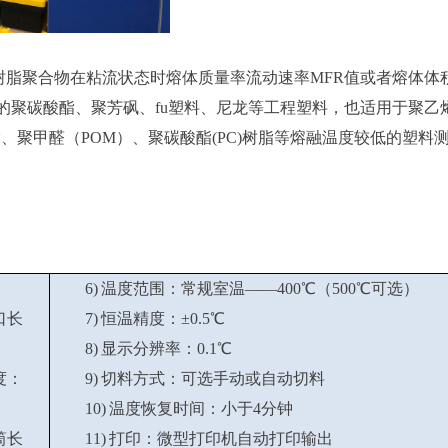
树脂聚合物在粘流状态时熔体质量率流动速率MFR值或者熔体体
的聚碳酸酯、聚芳砜、fu塑料、尼龙等工程塑料，也适用于聚乙
S树脂、聚甲醛（POM）、聚碳酸酯(PC)树脂等熔融温度较低的塑料
6) 温度范围：常规室温——400℃（500℃可选）
口长
7) 恒温精度：±0.5℃
8) 显示分辨率：0.1℃
度：
9) 切料方式：可选手动或自动切料
10) 温度恢复时间：小于4分钟
筒长
11) 打印：微型打印机自动打印输出