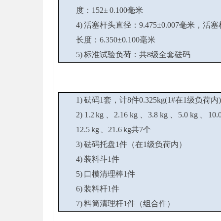
度：152± 0.100毫米
4) 活塞杆头直径：9.475±0.007毫米，活
长度：6.350±0.100毫米
5) 标准试验负荷：共8级全套砝码
1) 砝码1套，计8件0.325kg(1#在1级负荷内)
2) 1.2 kg 、2.16 kg 、3.8 kg 、5.0 kg 、10.
12.5 kg 、21.6 kg共7个
3) 砝码托盘1件（在1级负荷内）
4) 装料斗1件
5) 口模清理棒1件
6) 装料杆1件
7) 料筒清理杆1件（组合件）