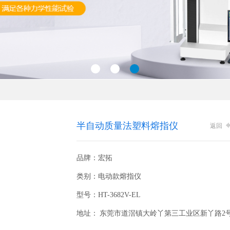
半自动质量法塑料熔指仪
返回
品牌：宏拓
类别：电动款熔指仪
型号：HT-3682V-EL
地址： 东莞市道滘镇大岭丫第三工业区新丫路2