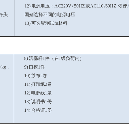
12) 电源电压：AC220V / 50HZ 或AC110 /60HZ; 依
塞杆头
国别选择不同的电源电压
13) 可选配测试fu材料
8) 活塞杆1件（在1级负荷内）
0 kg 、
9) 口模1件
10) 纱布2卷
11) 打印纸2卷
12) 电源线1条
13) 说明书1份
14) 合格证1份